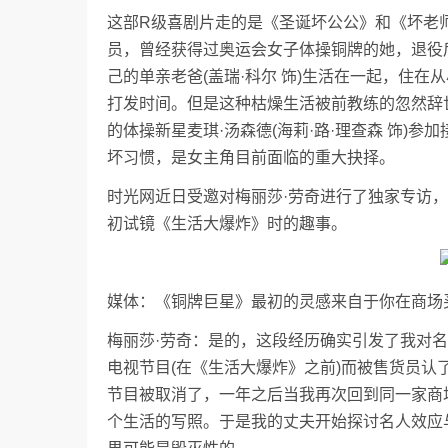
这部R级喜剧片走的是《圣诞坏公公》和《坏老师
员，曾经获得过奥运会女子体操铜牌的她，退役
己的单亲老爸(盖瑞·科尔 饰)生活在一起，住
打发时间。但是这种枯燥生活被前教练的忽然辞
的体操新星麦琪·汤森德(海莉·路·理查森 饰)
坏习惯，是女主角目前面临的重大抉择。
时光网近日受邀对梅丽莎·劳奇进行了独家专访，
初试镜《生活大爆炸》时的趣事。
媒体：《铜牌巨星》最初的灵感来自于你在商场
梅丽莎·劳奇：是的，这段经历确实引发了我对
电视节目(在《生活大爆炸》之前)而被售货员
节目被取消了，一年之后当我再次回到同一家商
个生活的写照。于是我的丈夫开始探讨名人效应