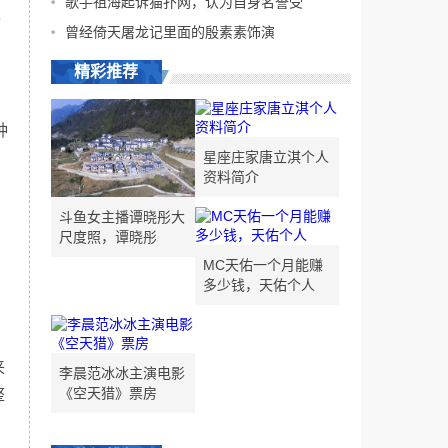
歌手祖海起诉猫扑网，认为自身名誉受
动
曾经倚天屠龙记里面的殷素素饰演
精彩推荐
种
星座庄家唐立淇个人
资料简介
斗鱼女主播谭晓彤大
尺度照，谭晓彤
MC天佑一个月能赚
多少钱，天佑个人
来
李晨范冰冰主演电影
《空天猎》票房
整