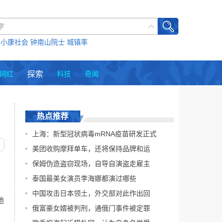
 小康社会 钟南山院士 城镇率
网红
探索
科技
奇闻
热点推荐
上海：新型冠状病毒mRNA疫苗研发正式
美团收购摩拜单车，还将保持品牌和运
保姆伪造盗窃现场，自导自演盗走雇主
泰国最美女演员李海娜都演过哪些
中国攻击日本领土，外交部对此作出回
她
俄富豪女婿被判刑，通俄门事件被定罪