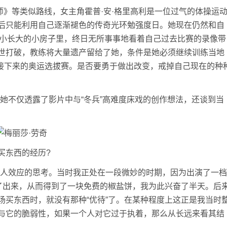
》等类似路线，女主角霍普·安·格里高利是一位过气的体操运
后只能利用自己逐渐褪色的传奇光环勉强度日。她现在仍然和自
在从小长大的小房子里，终日无所事事地看着自己过去比赛的录像带
世打破，教练将大量遗产留给了她，条件是她必须继续训练当地
参加接下来的奥运选拔赛。是否要勇于做出改变，戒掉自己现在的种
她不仅透露了影片中与“冬兵”高难度床戏的创作想法，还谈到当
买东西的经历?
名人效应的思考。当时我正处在一段微妙的时期，因为出演了一档
认了出来，从而得到了一块免费的椒盐饼，我为此兴奋了半天。后
场买东西时，就没有那种“优待”了。在某种程度上这正是我当时
与它的脆弱性，如果一个人对它过于执着，那么从长远来看其结