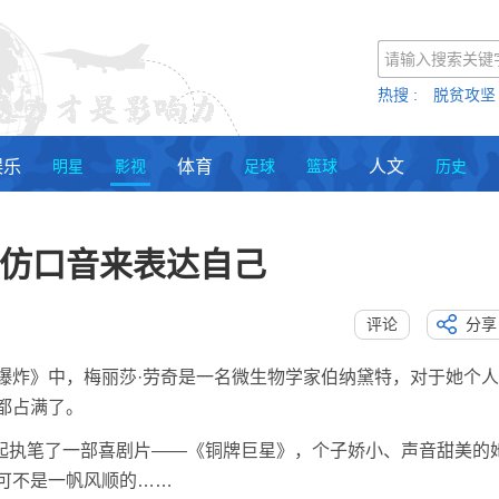
热搜 : 脱贫攻坚
娱乐
明星
影视
体育
足球
篮球
人文
历史
模仿口音来表达自己
评论
分享
爆炸》中，梅丽莎·劳奇是一名微生物学家伯纳黛特，对于她个人
都占满了。
uch一起执笔了一部喜剧片——《铜牌巨星》，个子娇小、声音甜美的
可不是一帆风顺的……