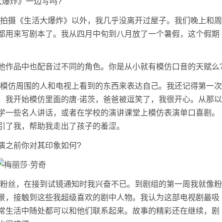
大爆炸》一边写吗?
去拍摄《生活大爆炸》以外，我几乎没离开过屋子。我们晚上和周
都用来写剧本了。我从四月中旬到八月放了一个暑假，这个假期
他作品中也配音过不同的角色。你是从小就有模仿口音的天赋么
过模仿周围的人和电视上看到的东西来表达自己。我还记得第一次
，我开始模仿里面的唐·诺茨，爸爸被逗笑了，我很开心。从那以
学一些名人讲话，或者在学校的演讲课堂上模仿表演单口喜剧。
引了我，帮助我走出了孩子的羞涩。
演之前你对其印象如何?
级粉丝，在接到试镜通知时我兴奋不已。到剧组的第一周我就像粉
景，接触到这些我超级喜欢的剧中人物。我认为这部电视剧最吸
常生活中随处都可以和他们联系起来。故事的精彩还在继续，剧