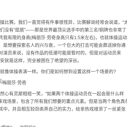
体操比赛。我们一直觉得有件事很怪异，比赛解说经常会说道，“
们没有“屈居”——那是世界最顶尖选手中的第三名!铜牌也非常了
我有限的身高(梅丽莎·劳奇身高只有1.5米左右)，也就体操运动
，是想要探索名人的兴与衰，一个巨大的打击可能会葬送掉你通
对演员来说，没有作品的低潮可能是暂时的，但是对运动员来
·安就是这样，完全被困在了绝望的深谷。
，就像体操表演一样。你们是如何想到设置这样一个场景的?
忽然心有灵犀相视一笑，“如果两个体操运动员在一起会是什么样
式床戏场景，包含了所有我们想要的重点元素。但是当两个角色真
其中，并且相互较劲卖弄自己的实力，给亲热戏增添了一丝紧张