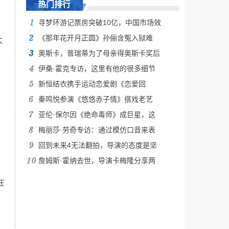
热门排行
寻梦环游记票房突破10亿，中国市场效
《那年花开月正圆》孙俪含冤入狱难
太
奥斯卡，普瑞蒂为了母亲得奥斯卡奖后
伊桑·霍克专访，这里有他的很多细节
新恒结衣携手运动恋爱剧《恋爱回
秦鸣悦参演《悠悠赤子情》搭戏老艺
亚伦·保尔因《绝命毒师》成巨星，这
梅丽莎·劳奇专访：通过模仿口音来表
回到未来4无法翻拍，导演的态度是坚
詹姆斯·霍纳去世，导演卡梅隆分享两
在