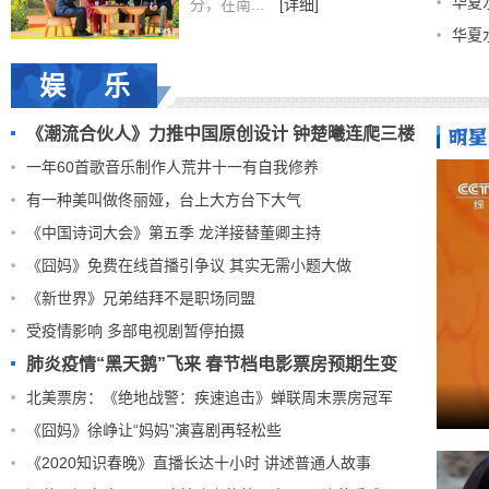
华夏
分，在南...
[详细]
华夏
娱 乐
《潮流合伙人》力推中国原创设计 钟楚曦连爬三楼
一年60首歌音乐制作人荒井十一有自我修养
有一种美叫做佟丽娅，台上大方台下大气
《中国诗词大会》第五季 龙洋接替董卿主持
《囧妈》免费在线首播引争议 其实无需小题大做
《新世界》兄弟结拜不是职场同盟
受疫情影响 多部电视剧暂停拍摄
肺炎疫情“黑天鹅”飞来 春节档电影票房预期生变
北美票房：《绝地战警：疾速追击》蝉联周末票房冠军
《囧妈》徐峥让“妈妈”演喜剧再轻松些
《2020知识春晚》直播长达十小时 讲述普通人故事