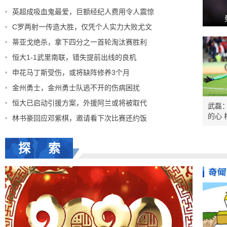
英超成吸血鬼最爱，巨额经纪人费用令人震惊
C罗两射一传造大胜，仅凭个人实力大败尤文
蒂亚戈绝杀，拿下四分之一首轮淘汰赛胜利
恒大1-1武里南联，错失提前出线的良机
申花马丁斯受伤，或将缺阵修养3个月
金州勇士，金州勇士队逃不开的伤病困扰
恒大已启动引援方案，外援阿兰或将被取代
武磊
的心
林书豪回应邓紫棋，邀请看下次比赛还约饭
探 索