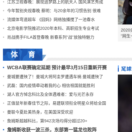
江苏卫视春晚：展现追梦路上的航天人 国风演艺秀成
今年暂别央视春晚 蔡明：与20余年的习惯告别 很难
流媒体弯道超车 《囧妈》网络独播搅了一池春水
北京电影学院推迟2020年本科、高职招生专业考试
202
“网生
肖战携手FILA首登春晚 新春系列“战”放独特魅力
体 育
WCBA联赛确定延期 预计最早3月15日重新开赛
曼城要遭殃了！曼城大将阿圭罗遭遇车祸 曼城遭殃了
武磊：国内疫情牵动着我的心 相信祖国就能胜利
湖人官方悼念科比及全体遇难者：爱与光芒永存
正值鼠年新春佳节之际，易建联领衔全明星众将给全国
曼联今夏赴美热身，在美国深受欢迎
詹姆斯超越科比，第942次场均得分超过20+
詹姆斯收获一波三杀，东部第一猛龙也败阵