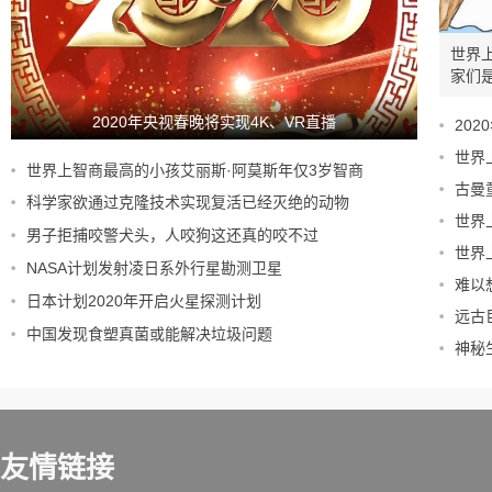
世界
家们
2020年央视春晚将实现4K、VR直播
20
世界
世界上智商最高的小孩艾丽斯·阿莫斯年仅3岁智商
古曼
科学家欲通过克隆技术实现复活已经灭绝的动物
世界
男子拒捕咬警犬头，人咬狗这还真的咬不过
世界
NASA计划发射凌日系外行星勘测卫星
难以
日本计划2020年开启火星探测计划
远古
中国发现食塑真菌或能解决垃圾问题
神秘
友情链接