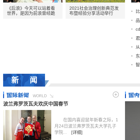
《后浪》今天可以站着看
2021社会治理创新典范发
比
世界，是因为前浪曾经跪
布暨经验分享活动举行
泰地
着把你们扛在肩上
品
c
购物
君
从
东
一代
智
重塑
新 闻
WORLD
波兰弗罗茨瓦夫欢庆中国春节
在国内喜迎鼠年新春之际，1
月24日波兰弗罗茨瓦夫大学孔子
学院...
[详细]