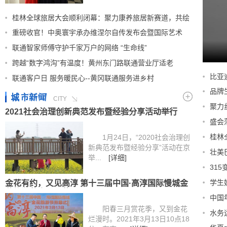
桂林全球旅居大会顺利闭幕：聚力康养旅居新赛道，共绘
重磅收官！中奥寰宇承办维涅尔自传发布会暨国际艺术
联通智家师傅守护千家万户的网络 “生命线”
跨越“数字鸿沟”有温度！黄州东门路联通营业厅适老
201
比亚
联通客户日 服务暖民心--黄冈联通服务进乡村
品牌
CITY
聚力
2021社会治理创新典范发布暨经验分享活动举行
盛会
携程
桂林
1月24日，“2020社会治理创
新典范发布暨经验分享”活动在京
壮美
举...
[详细]
31
学生
金花有约，又见高淳 第十三届中国·高淳国际慢城金
花旅游节今日开幕
中国
阳春三月赏花季，又到金花
水务
烂漫时。2021年3月13日10点18